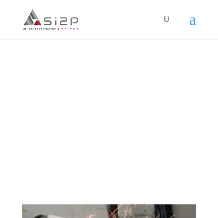
Habilitation électrique
BS manoeuvre BE