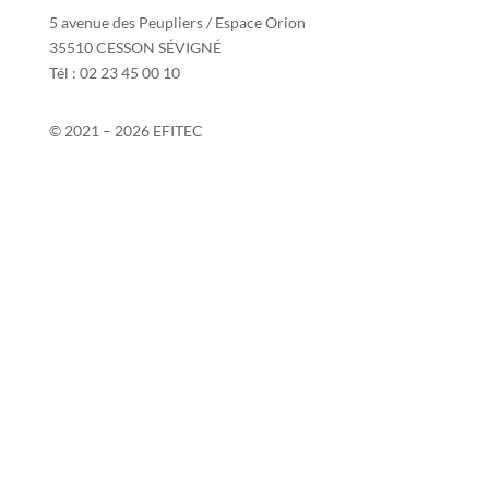
5 avenue des Peupliers / Espace Orion
35510 CESSON SÉVIGNÉ
Tél : 02 23 45 00 10
© 2021 – 2026 EFITEC
Contact
Si2P
Mentions légales
Politique de confidentialité
Politique de protection des données personnelles
Conditions générales de vente
Taux de réussite 2025-2026
Votre avis nous intéresse