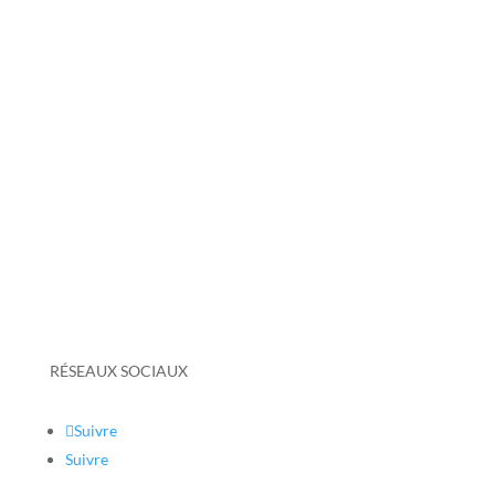
Mentions légales
Politique de confidentialité
Politique de protection des données personnelles
Conditions générales de vente
Taux de réussite 2025-2026
Votre avis nous intéresse
Certificat Qualiopi
Grille tarifaire
RÉSEAUX SOCIAUX
Suivre
Suivre